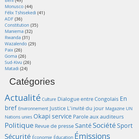
Beni
(49)
Monusco
(44)
Félix Tshisekedi
(41)
ADF
(36)
Constitution
(35)
Maniema
(32)
Rwanda
(31)
Wazalendo
(29)
Paix
(26)
Goma
(26)
Sud-Kivu
(26)
Matadi
(24)
Catégories
Actualité
En
Dialogue entre Congolais
Culture
bref
Justice
L'invité du jour
Environnement
Magazine UN
Okapi service
Parole aux auditeurs
Nations unies
Politique
Société
Santé
Sport
Revue de presse
Émissions
Sécurité
Économie
Éducation