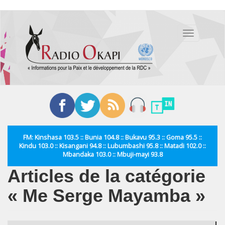
Aller
au
Toggle
contenu
navigation
principal
FM: Kinshasa 103.5 :: Bunia 104.8 :: Bukavu 95.3 :: Goma 95.5 ::
Kindu 103.0 :: Kisangani 94.8 :: Lubumbashi 95.8 :: Matadi 102.0 ::
Mbandaka 103.0 :: Mbuji-mayi 93.8
Articles de la catégorie
« Me Serge Mayamba »