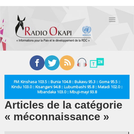
Aller
au
Toggle
contenu
navigation
principal
FM: Kinshasa 103.5 :: Bunia 104.8 :: Bukavu 95.3 :: Goma 95.5 ::
Kindu 103.0 :: Kisangani 94.8 :: Lubumbashi 95.8 :: Matadi 102.0 ::
Mbandaka 103.0 :: Mbuji-mayi 93.8
Articles de la catégorie
« méconnaissance »