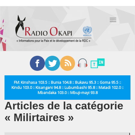
Aller
au
Toggle
contenu
navigation
principal
FM: Kinshasa 103.5 :: Bunia 104.8 :: Bukavu 95.3 :: Goma 95.5 ::
Kindu 103.0 :: Kisangani 94.8 :: Lubumbashi 95.8 :: Matadi 102.0 ::
Mbandaka 103.0 :: Mbuji-mayi 93.8
Articles de la catégorie
« Milirtaires »