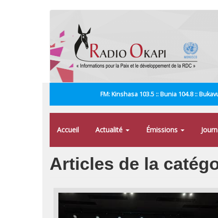
Aller
au
contenu
principal
FM: Kinshasa 103.5 :: Bunia 104.8 :: Bukavu
Accueil
Actualité
Émissions
Jour
Articles de la catég