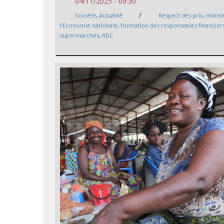
04/11/2025 - 09:30
/
Société
,
Actualité
Respect des prix
,
minist
l’Economie nationale
,
formation des responsables financier
supermarchés
,
RDC