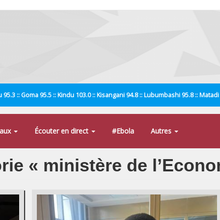
 95.3 :: Goma 95.5 :: Kindu 103.0 :: Kisangani 94.8 :: Lubumbashi 95.8 :: Matad
naux
Écouter en direct
#Ebola
Autres
orie « ministère de l’Econo