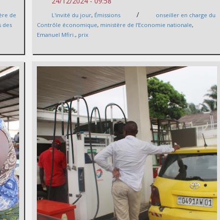
24/12/2024 - 09:58
/
ère de
L'invité du jour
,
Émissions
onseiller en charge du
s des
Contrôle économique
,
ministère de l’Economie nationale
,
Emanuel Mfiri.
,
prix