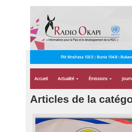
Aller
au
contenu
principal
FM: Kinshasa 103.5 :: Bunia 104.8 :: Bukavu
Accueil
Actualité
Émissions
Jour
Articles de la catég