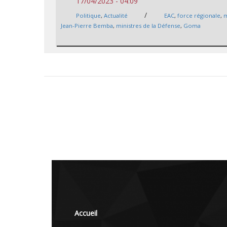
17/04/2023 - 04:09
/
Politique
,
Actualité
EAC
,
force régionale
,
Jean-Pierre Bemba
,
ministres de la Défense
,
Goma
Accueil