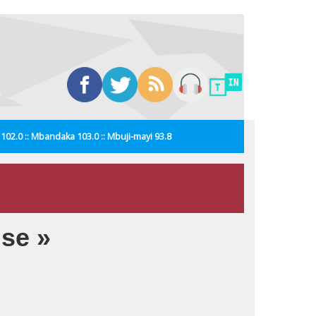
i 102.0 :: Mbandaka 103.0 :: Mbuji-mayi 93.8
nse »