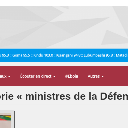
 95.3 :: Goma 95.5 :: Kindu 103.0 :: Kisangani 94.8 :: Lubumbashi 95.8 :: Matad
naux
Écouter en direct
#Ebola
Autres
orie « ministres de la Défe