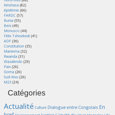
Kinshasa
(82)
épidémie
(66)
FARDC
(57)
Bunia
(55)
Beni
(49)
Monusco
(44)
Félix Tshisekedi
(41)
ADF
(36)
Constitution
(35)
Maniema
(32)
Rwanda
(31)
Wazalendo
(29)
Paix
(26)
Goma
(26)
Sud-Kivu
(26)
M23
(24)
Catégories
Actualité
En
Dialogue entre Congolais
Culture
bref
Justice
L'invité du jour