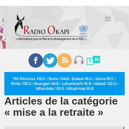
Aller
au
Toggle
contenu
navigation
principal
FM: Kinshasa 103.5 :: Bunia 104.8 :: Bukavu 95.3 :: Goma 95.5 ::
Kindu 103.0 :: Kisangani 94.8 :: Lubumbashi 95.8 :: Matadi 102.0 ::
Mbandaka 103.0 :: Mbuji-mayi 93.8
Articles de la catégorie
« mise a la retraite »