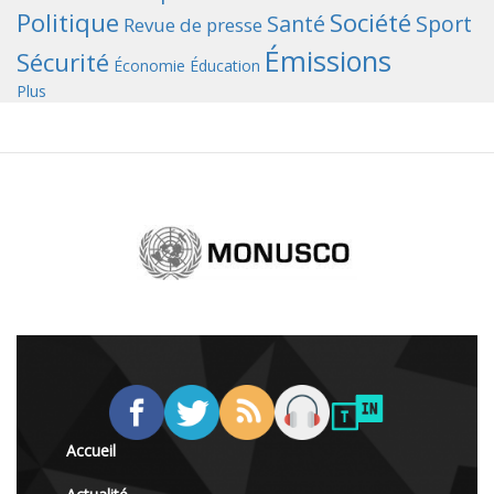
Politique
Société
Santé
Sport
Revue de presse
Émissions
Sécurité
Économie
Éducation
Plus
Accueil