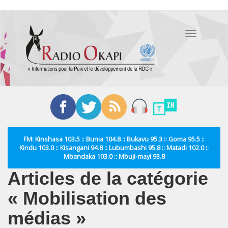
Aller
au
Toggle
contenu
navigation
principal
FM: Kinshasa 103.5 :: Bunia 104.8 :: Bukavu 95.3 :: Goma 95.5 ::
Kindu 103.0 :: Kisangani 94.8 :: Lubumbashi 95.8 :: Matadi 102.0 ::
Mbandaka 103.0 :: Mbuji-mayi 93.8
Articles de la catégorie
« Mobilisation des
médias »