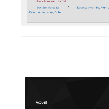
30/03/2022 - 17:45
/
Société
,
Actualité
Kasanga Nyemba
,
Mumbw
Kalemie
,
déplacés
,
Ocha
Accueil