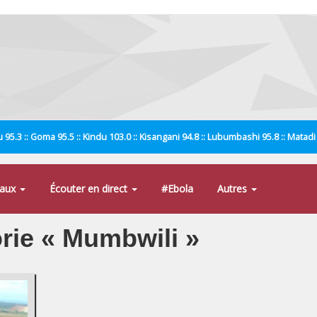
 95.3 :: Goma 95.5 :: Kindu 103.0 :: Kisangani 94.8 :: Lubumbashi 95.8 :: Matad
naux
Écouter en direct
#Ebola
Autres
orie « Mumbwili »