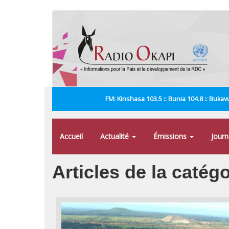
Aller
au
contenu
principal
FM: Kinshasa 103.5 :: Bunia 104.8 :: Bukavu
Accueil
Actualité
Émissions
Jour
Articles de la catég