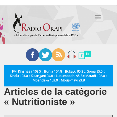
Aller
au
Toggle
contenu
navigation
principal
FM: Kinshasa 103.5 :: Bunia 104.8 :: Bukavu 95.3 :: Goma 95.5 ::
Kindu 103.0 :: Kisangani 94.8 :: Lubumbashi 95.8 :: Matadi 102.0 ::
Mbandaka 103.0 :: Mbuji-mayi 93.8
Articles de la catégorie
« Nutritioniste »