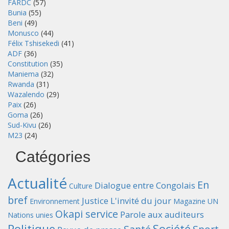
FARDC
(57)
Bunia
(55)
Beni
(49)
Monusco
(44)
Félix Tshisekedi
(41)
ADF
(36)
Constitution
(35)
Maniema
(32)
Rwanda
(31)
Wazalendo
(29)
Paix
(26)
Goma
(26)
Sud-Kivu
(26)
M23
(24)
Catégories
Actualité
En
Dialogue entre Congolais
Culture
bref
Justice
L'invité du jour
Environnement
Magazine UN
Okapi service
Parole aux auditeurs
Nations unies
Politique
Société