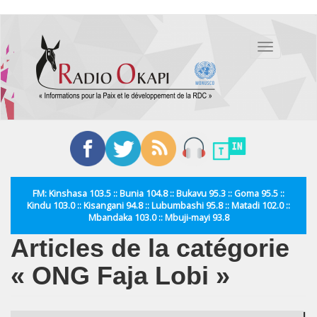
Aller
au
Toggle
contenu
navigation
principal
FM: Kinshasa 103.5 :: Bunia 104.8 :: Bukavu 95.3 :: Goma 95.5 ::
Kindu 103.0 :: Kisangani 94.8 :: Lubumbashi 95.8 :: Matadi 102.0 ::
Mbandaka 103.0 :: Mbuji-mayi 93.8
Articles de la catégorie
« ONG Faja Lobi »