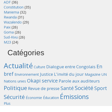
ADF
(36)
Constitution
(35)
Maniema
(32)
Rwanda
(31)
Wazalendo
(29)
Paix
(26)
Goma
(26)
Sud-Kivu
(26)
M23
(24)
Catégories
Actualité
En
Dialogue entre Congolais
Culture
bref
Justice
L'invité du jour
Environnement
Magazine UN
Okapi service
Parole aux auditeurs
Nations unies
Politique
Société
Santé
Sport
Revue de presse
Émissions
Sécurité
Économie
Éducation
Plus