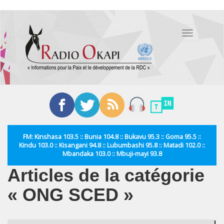
Aller
au
Toggle
contenu
navigation
principal
FM: Kinshasa 103.5 :: Bunia 104.8 :: Bukavu 95.3 :: Goma 95.5 ::
Kindu 103.0 :: Kisangani 94.8 :: Lubumbashi 95.8 :: Matadi 102.0 ::
Mbandaka 103.0 :: Mbuji-mayi 93.8
Articles de la catégorie
« ONG SCED »