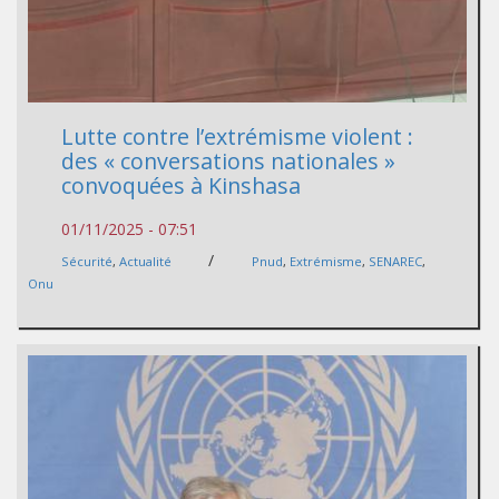
Lutte contre l’extrémisme violent :
des « conversations nationales »
convoquées à Kinshasa
01/11/2025 - 07:51
/
Sécurité
,
Actualité
Pnud
,
Extrémisme
,
SENAREC
,
Onu