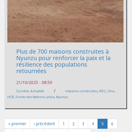
Plus de 700 maisons construites à
Nyunzu pour renforcer la paix et la
résilience des populations
retournées
21/10/2025 - 08:59
/
Société
,
Actualité
maisons construites
,
RDC
,
Onu
,
HCR
,
Fonds des Nations unies
,
Nyunzu
« premier
‹ précédent
1
2
3
4
5
6