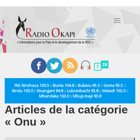
Aller
au
Toggle
contenu
navigation
principal
FM: Kinshasa 103.5 :: Bunia 104.8 :: Bukavu 95.3 :: Goma 95.5 ::
Kindu 103.0 :: Kisangani 94.8 :: Lubumbashi 95.8 :: Matadi 102.0 ::
Mbandaka 103.0 :: Mbuji-mayi 93.8
Articles de la catégorie
« Onu »