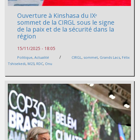
Ouverture à Kinshasa du IXᵉ
sommet de la CIRGL sous le signe
de la paix et de la sécurité dans la
région
15/11/2025 - 18:05
/
Politique
,
Actualité
CIRGL
,
sommet
,
Grands Lacs
,
Félix
Tshisekedi
,
M23
,
RDC
,
Onu