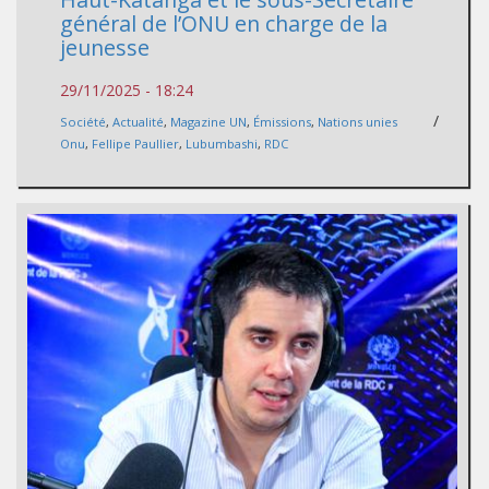
général de l’ONU en charge de la
jeunesse
29/11/2025 - 18:24
/
Société
,
Actualité
,
Magazine UN
,
Émissions
,
Nations unies
Onu
,
Fellipe Paullier
,
Lubumbashi
,
RDC