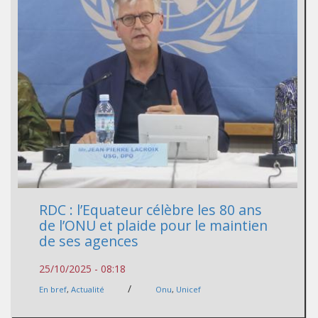
RDC : l’Equateur célèbre les 80 ans
de l’ONU et plaide pour le maintien
de ses agences
25/10/2025 - 08:18
/
En bref
,
Actualité
Onu
,
Unicef