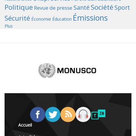
Politique
Société
Santé
Sport
Revue de presse
Émissions
Sécurité
Économie
Éducation
Plus
Accueil