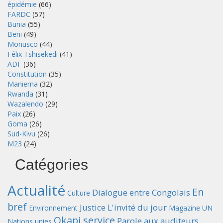
épidémie
(66)
FARDC
(57)
Bunia
(55)
Beni
(49)
Monusco
(44)
Félix Tshisekedi
(41)
ADF
(36)
Constitution
(35)
Maniema
(32)
Rwanda
(31)
Wazalendo
(29)
Paix
(26)
Goma
(26)
Sud-Kivu
(26)
M23
(24)
Catégories
Actualité
En
Dialogue entre Congolais
Culture
bref
Justice
L'invité du jour
Environnement
Magazine UN
Okapi service
Parole aux auditeurs
Nations unies