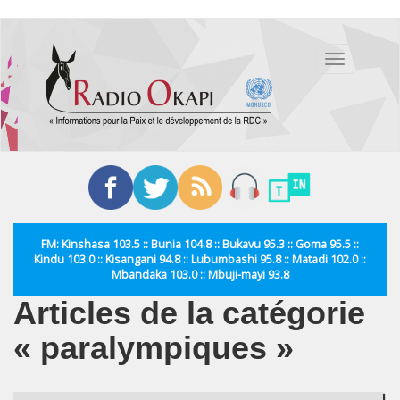
Aller
au
Toggle
contenu
navigation
principal
FM: Kinshasa 103.5 :: Bunia 104.8 :: Bukavu 95.3 :: Goma 95.5 ::
Kindu 103.0 :: Kisangani 94.8 :: Lubumbashi 95.8 :: Matadi 102.0 ::
Mbandaka 103.0 :: Mbuji-mayi 93.8
Articles de la catégorie
« paralympiques »