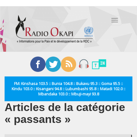
Aller
au
Toggle
contenu
navigation
principal
FM: Kinshasa 103.5 :: Bunia 104.8 :: Bukavu 95.3 :: Goma 95.5 ::
Kindu 103.0 :: Kisangani 94.8 :: Lubumbashi 95.8 :: Matadi 102.0 ::
Mbandaka 103.0 :: Mbuji-mayi 93.8
Articles de la catégorie
« passants »