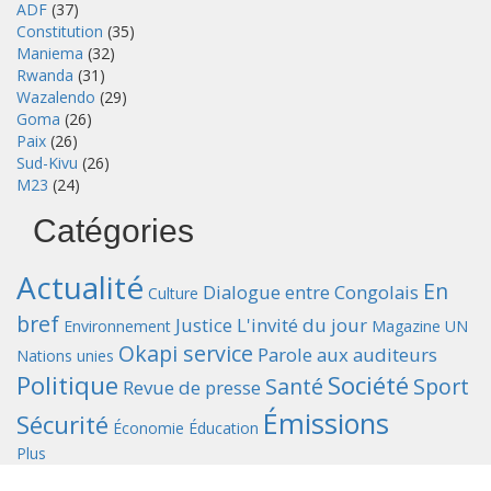
ADF
(37)
Constitution
(35)
Maniema
(32)
Rwanda
(31)
Wazalendo
(29)
Goma
(26)
Paix
(26)
Sud-Kivu
(26)
M23
(24)
Catégories
Actualité
En
Dialogue entre Congolais
Culture
bref
Justice
L'invité du jour
Environnement
Magazine UN
Okapi service
Parole aux auditeurs
Nations unies
Politique
Société
Santé
Sport
Revue de presse
Émissions
Sécurité
Économie
Éducation
Plus