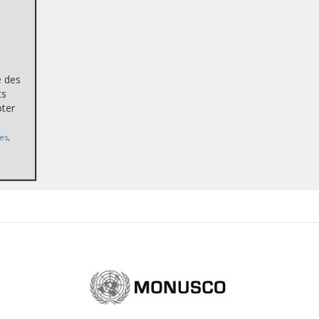
e des
ts
oter
es
,