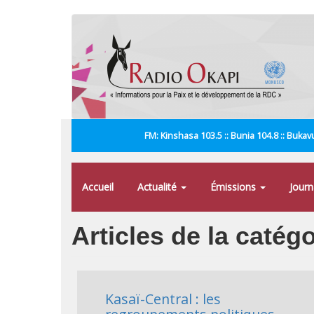
Aller
au
contenu
principal
FM: Kinshasa 103.5 :: Bunia 104.8 :: Bukavu
Accueil
Actualité
Émissions
Jour
Articles de la catég
Kasaï-Central : les