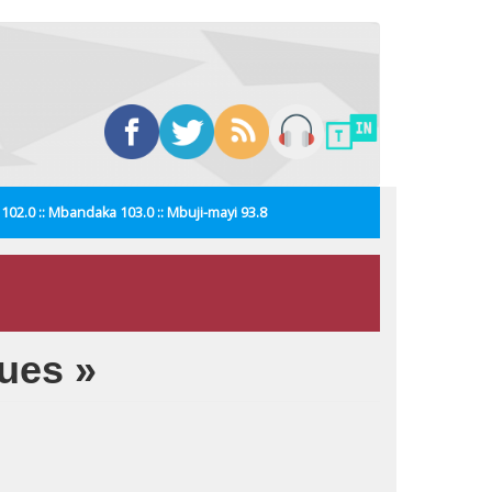
i 102.0 :: Mbandaka 103.0 :: Mbuji-mayi 93.8
ques »