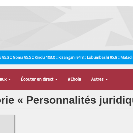
 95.3 :: Goma 95.5 :: Kindu 103.0 :: Kisangani 94.8 :: Lubumbashi 95.8 :: Matad
naux
Écouter en direct
#Ebola
Autres
orie « Personnalités juridi