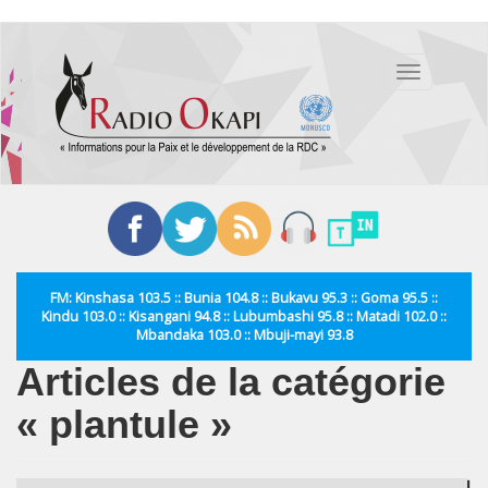
Aller
au
Toggle
contenu
navigation
principal
FM: Kinshasa 103.5 :: Bunia 104.8 :: Bukavu 95.3 :: Goma 95.5 ::
Kindu 103.0 :: Kisangani 94.8 :: Lubumbashi 95.8 :: Matadi 102.0 ::
Mbandaka 103.0 :: Mbuji-mayi 93.8
Articles de la catégorie
« plantule »