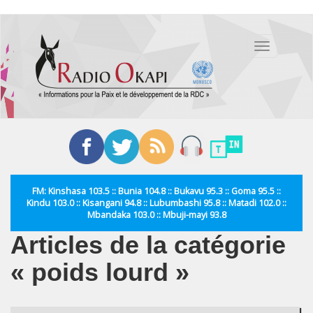
Aller
au
Toggle
contenu
navigation
principal
FM: Kinshasa 103.5 :: Bunia 104.8 :: Bukavu 95.3 :: Goma 95.5 ::
Kindu 103.0 :: Kisangani 94.8 :: Lubumbashi 95.8 :: Matadi 102.0 ::
Mbandaka 103.0 :: Mbuji-mayi 93.8
Articles de la catégorie
« poids lourd »