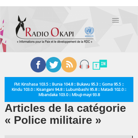
Aller
au
Toggle
contenu
navigation
principal
FM: Kinshasa 103.5 :: Bunia 104.8 :: Bukavu 95.3 :: Goma 95.5 ::
Kindu 103.0 :: Kisangani 94.8 :: Lubumbashi 95.8 :: Matadi 102.0 ::
Mbandaka 103.0 :: Mbuji-mayi 93.8
Articles de la catégorie
« Police militaire »