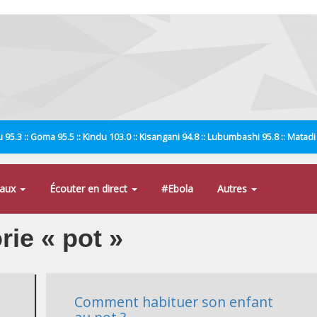
 95.3 :: Goma 95.5 :: Kindu 103.0 :: Kisangani 94.8 :: Lubumbashi 95.8 :: Matad
naux
Écouter en direct
#Ebola
Autres
rie « pot »
Comment habituer son enfant