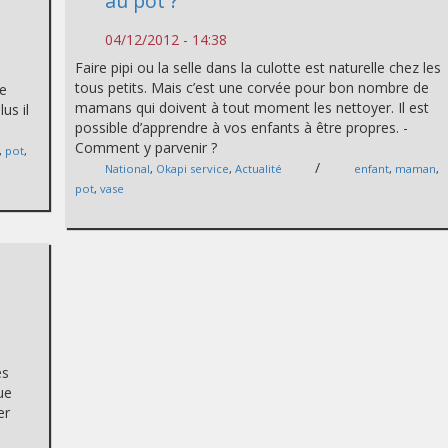
au pot ?
04/12/2012 - 14:38
Faire pipi ou la selle dans la culotte est naturelle chez les
tous petits. Mais c’est une corvée pour bon nombre de
le
mamans qui doivent à tout moment les nettoyer. Il est
us il
possible d’apprendre à vos enfants à être propres. -
Comment y parvenir ?
,
pot
,
/
National
,
Okapi service
,
Actualité
enfant
,
maman
,
pot
,
vase
es
ue
er