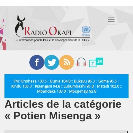
Aller
au
Toggle
contenu
navigation
principal
FM: Kinshasa 103.5 :: Bunia 104.8 :: Bukavu 95.3 :: Goma 95.5 ::
Kindu 103.0 :: Kisangani 94.8 :: Lubumbashi 95.8 :: Matadi 102.0 ::
Mbandaka 103.0 :: Mbuji-mayi 93.8
Articles de la catégorie
« Potien Misenga »