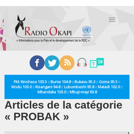
Aller
au
Toggle
contenu
navigation
principal
FM: Kinshasa 103.5 :: Bunia 104.8 :: Bukavu 95.3 :: Goma 95.5 ::
Kindu 103.0 :: Kisangani 94.8 :: Lubumbashi 95.8 :: Matadi 102.0 ::
Mbandaka 103.0 :: Mbuji-mayi 93.8
Articles de la catégorie
« PROBAK »