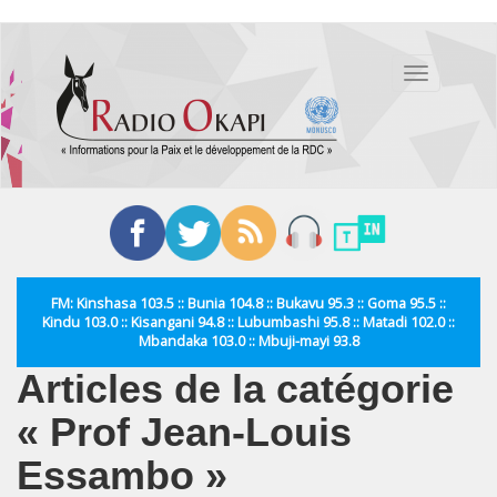
Aller
au
Toggle
contenu
navigation
principal
FM: Kinshasa 103.5 :: Bunia 104.8 :: Bukavu 95.3 :: Goma 95.5 ::
Kindu 103.0 :: Kisangani 94.8 :: Lubumbashi 95.8 :: Matadi 102.0 ::
Mbandaka 103.0 :: Mbuji-mayi 93.8
Articles de la catégorie
« Prof Jean-Louis
Essambo »