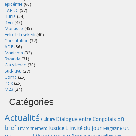
épidémie
(66)
FARDC
(57)
Bunia
(54)
Beni
(48)
Monusco
(45)
Félix Tshisekedi
(40)
Constitution
(37)
ADF
(36)
Maniema
(32)
Rwanda
(31)
Wazalendo
(30)
Sud-Kivu
(27)
Goma
(26)
Paix
(25)
M23
(24)
Catégories
Actualité
En
Dialogue entre Congolais
Culture
bref
Justice
L'invité du jour
Environnement
Magazine UN
Okapi service