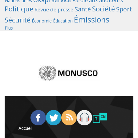
Parole aux auditeurs
Nations unies
Politique
Société
Santé
Sport
Revue de presse
Émissions
Sécurité
Économie
Éducation
Plus
Accueil