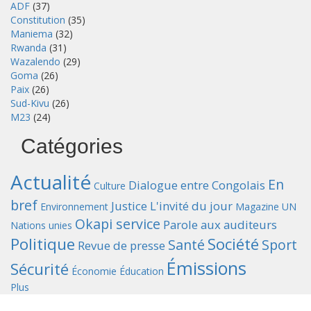
ADF
(37)
Constitution
(35)
Maniema
(32)
Rwanda
(31)
Wazalendo
(29)
Goma
(26)
Paix
(26)
Sud-Kivu
(26)
M23
(24)
Catégories
Actualité
En
Dialogue entre Congolais
Culture
bref
Justice
L'invité du jour
Environnement
Magazine UN
Okapi service
Parole aux auditeurs
Nations unies
Politique
Société
Santé
Sport
Revue de presse
Émissions
Sécurité
Économie
Éducation
Plus