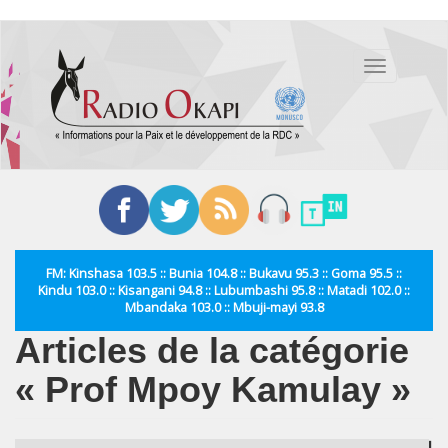
Aller
au
Toggle
contenu
navigation
principal
FM: Kinshasa 103.5 :: Bunia 104.8 :: Bukavu 95.3 :: Goma 95.5 ::
Kindu 103.0 :: Kisangani 94.8 :: Lubumbashi 95.8 :: Matadi 102.0 ::
Mbandaka 103.0 :: Mbuji-mayi 93.8
Articles de la catégorie
« Prof Mpoy Kamulay »