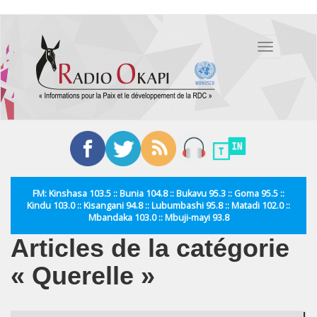
Aller
au
Toggle
contenu
navigation
principal
FM: Kinshasa 103.5 :: Bunia 104.8 :: Bukavu 95.3 :: Goma 95.5 ::
Kindu 103.0 :: Kisangani 94.8 :: Lubumbashi 95.8 :: Matadi 102.0 ::
Mbandaka 103.0 :: Mbuji-mayi 93.8
Articles de la catégorie
« Querelle »