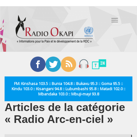
Aller
au
Toggle
contenu
navigation
principal
FM: Kinshasa 103.5 :: Bunia 104.8 :: Bukavu 95.3 :: Goma 95.5 ::
Kindu 103.0 :: Kisangani 94.8 :: Lubumbashi 95.8 :: Matadi 102.0 ::
Mbandaka 103.0 :: Mbuji-mayi 93.8
Articles de la catégorie
« Radio Arc-en-ciel »