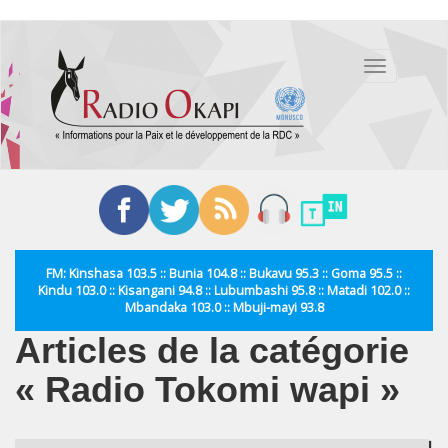
Aller
au
Toggle
contenu
navigation
principal
FM: Kinshasa 103.5 :: Bunia 104.8 :: Bukavu 95.3 :: Goma 95.5 ::
Kindu 103.0 :: Kisangani 94.8 :: Lubumbashi 95.8 :: Matadi 102.0 ::
Mbandaka 103.0 :: Mbuji-mayi 93.8
Articles de la catégorie
« Radio Tokomi wapi »