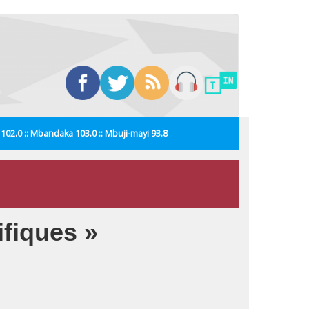
i 102.0 :: Mbandaka 103.0 :: Mbuji-mayi 93.8
ifiques »