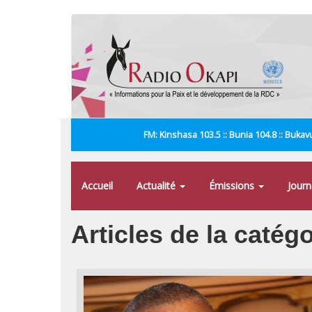
Aller
au
contenu
principal
FM: Kinshasa 103.5 :: Bunia 104.8 :: Bukavu
Accueil
Actualité
Émissions
Jour
Articles de la caté