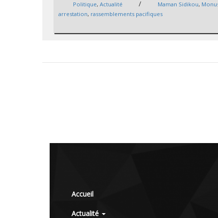
/
Politique
,
Actualité
Maman Sidikou
,
Monu
arrestation
,
rassemblements pacifiques
Accueil
Actualité