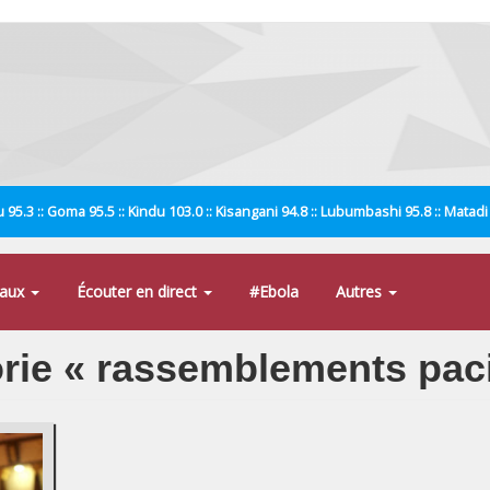
 95.3 :: Goma 95.5 :: Kindu 103.0 :: Kisangani 94.8 :: Lubumbashi 95.8 :: Matad
naux
Écouter en direct
#Ebola
Autres
gorie « rassemblements pac