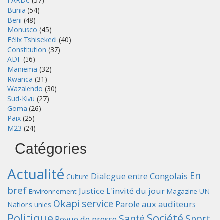
FARDC
(57)
Bunia
(54)
Beni
(48)
Monusco
(45)
Félix Tshisekedi
(40)
Constitution
(37)
ADF
(36)
Maniema
(32)
Rwanda
(31)
Wazalendo
(30)
Sud-Kivu
(27)
Goma
(26)
Paix
(25)
M23
(24)
Catégories
Actualité
En
Dialogue entre Congolais
Culture
bref
Justice
L'invité du jour
Environnement
Magazine UN
Okapi service
Parole aux auditeurs
Nations unies
Politique
Société
Santé
Sport
Revue de presse