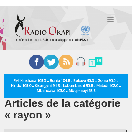
Aller
au
Toggle
contenu
navigation
principal
FM: Kinshasa 103.5 :: Bunia 104.8 :: Bukavu 95.3 :: Goma 95.5 ::
Kindu 103.0 :: Kisangani 94.8 :: Lubumbashi 95.8 :: Matadi 102.0 ::
Mbandaka 103.0 :: Mbuji-mayi 93.8
Articles de la catégorie
« rayon »