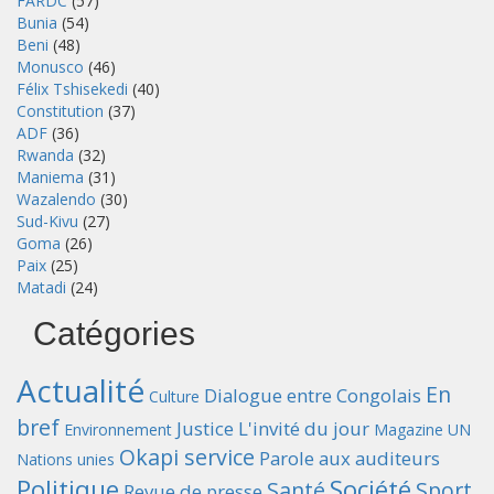
FARDC
(57)
Bunia
(54)
Beni
(48)
Monusco
(46)
Félix Tshisekedi
(40)
Constitution
(37)
ADF
(36)
Rwanda
(32)
Maniema
(31)
Wazalendo
(30)
Sud-Kivu
(27)
Goma
(26)
Paix
(25)
Matadi
(24)
Catégories
Actualité
En
Dialogue entre Congolais
Culture
bref
Justice
L'invité du jour
Environnement
Magazine UN
Okapi service
Parole aux auditeurs
Nations unies
Politique
Société
Santé
Sport
Revue de presse