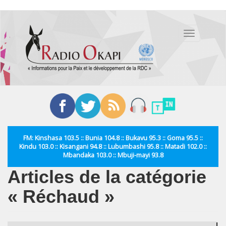
Aller
au
Toggle
contenu
navigation
principal
FM: Kinshasa 103.5 :: Bunia 104.8 :: Bukavu 95.3 :: Goma 95.5 ::
Kindu 103.0 :: Kisangani 94.8 :: Lubumbashi 95.8 :: Matadi 102.0 ::
Mbandaka 103.0 :: Mbuji-mayi 93.8
Articles de la catégorie
« Réchaud »