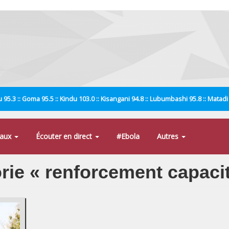
 95.3 :: Goma 95.5 :: Kindu 103.0 :: Kisangani 94.8 :: Lubumbashi 95.8 :: Matad
naux
Écouter en direct
#Ebola
Autres
orie « renforcement capaci