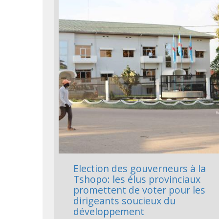
Election des gouverneurs à la
Tshopo: les élus provinciaux
promettent de voter pour les
dirigeants soucieux du
développement