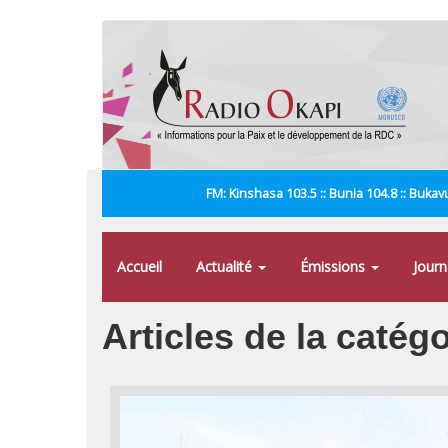
Aller
au
contenu
principal
FM: Kinshasa 103.5 :: Bunia 104.8 :: Bukavu
Accueil
Actualité
Émissions
Jour
Articles de la catég