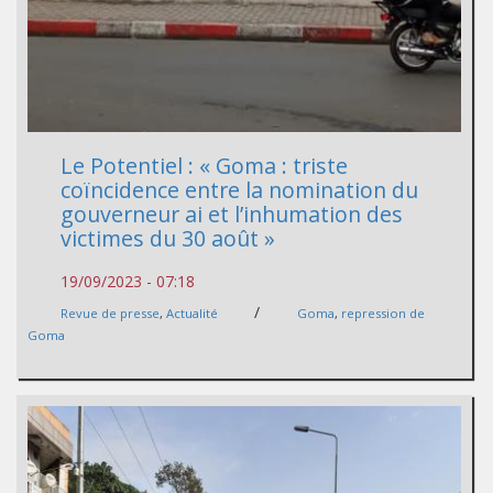
Le Potentiel : « Goma : triste
coïncidence entre la nomination du
gouverneur ai et l’inhumation des
victimes du 30 août »
19/09/2023 - 07:18
/
Revue de presse
,
Actualité
Goma
,
repression de
Goma