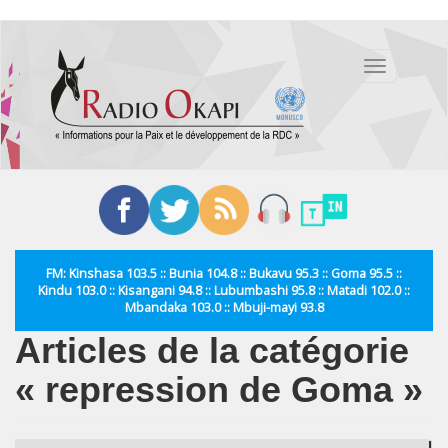
Aller
au
Toggle
contenu
navigation
principal
FM: Kinshasa 103.5 :: Bunia 104.8 :: Bukavu 95.3 :: Goma 95.5 ::
Kindu 103.0 :: Kisangani 94.8 :: Lubumbashi 95.8 :: Matadi 102.0 ::
Mbandaka 103.0 :: Mbuji-mayi 93.8
Articles de la catégorie
« repression de Goma »