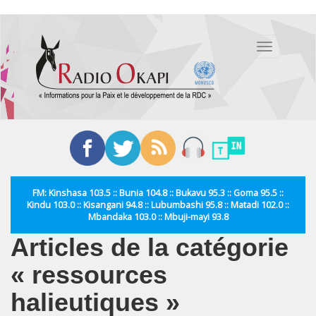
Aller
au
Toggle
contenu
navigation
principal
FM: Kinshasa 103.5 :: Bunia 104.8 :: Bukavu 95.3 :: Goma 95.5 ::
Kindu 103.0 :: Kisangani 94.8 :: Lubumbashi 95.8 :: Matadi 102.0 ::
Mbandaka 103.0 :: Mbuji-mayi 93.8
Articles de la catégorie
« ressources
halieutiques »