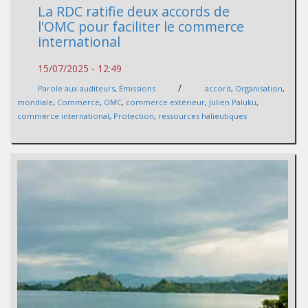
La RDC ratifie deux accords de
l'OMC pour faciliter le commerce
international
15/07/2025 - 12:49
/
Parole aux auditeurs
,
Émissions
accord
,
Organisation
,
mondiale
,
Commerce
,
OMC
,
commerce extérieur
,
Julien Paluku
,
commerce international
,
Protection
,
ressources halieutiques