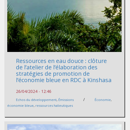
Ressources en eau douce : clôture
de l’atelier de l’élaboration des
stratégies de promotion de
l’économie bleue en RDC à Kinshasa
26/04/2024 - 12:46
/
Echos du développement
,
Émissions
Économie
,
économie bleue
,
ressources halieutiques