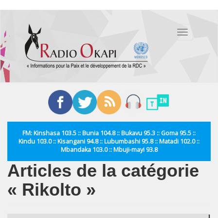
Aller
au
Toggle
contenu
navigation
principal
FM: Kinshasa 103.5 :: Bunia 104.8 :: Bukavu 95.3 :: Goma 95.5 ::
Kindu 103.0 :: Kisangani 94.8 :: Lubumbashi 95.8 :: Matadi 102.0 ::
Mbandaka 103.0 :: Mbuji-mayi 93.8
Articles de la catégorie
« Rikolto »