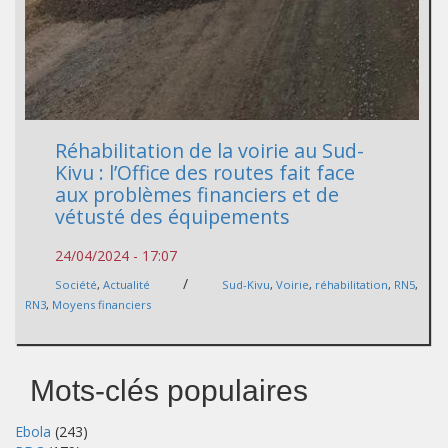
Réhabilitation de la voirie au Sud-
Kivu : l’Office des routes fait face
aux problèmes financiers et de
vétusté des équipements
24/04/2024 - 17:07
/
Société
,
Actualité
Sud-Kivu
,
Voirie
,
réhabilitation
,
RN5
,
RN3
,
Moyens financiers
Mots-clés populaires
Ebola
(243)