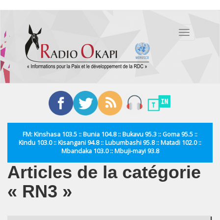
Aller
au
Toggle
contenu
navigation
principal
FM: Kinshasa 103.5 :: Bunia 104.8 :: Bukavu 95.3 :: Goma 95.5 ::
Kindu 103.0 :: Kisangani 94.8 :: Lubumbashi 95.8 :: Matadi 102.0 ::
Mbandaka 103.0 :: Mbuji-mayi 93.8
Articles de la catégorie
« RN3 »