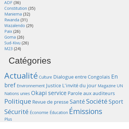
ADF
(36)
Constitution
(35)
Maniema
(32)
Rwanda
(31)
Wazalendo
(29)
Paix
(26)
Goma
(26)
Sud-Kivu
(26)
M23
(24)
Catégories
Actualité
En
Dialogue entre Congolais
Culture
bref
Justice
L'invité du jour
Environnement
Magazine UN
Okapi service
Parole aux auditeurs
Nations unies
Politique
Société
Santé
Sport
Revue de presse
Émissions
Sécurité
Économie
Éducation
Plus