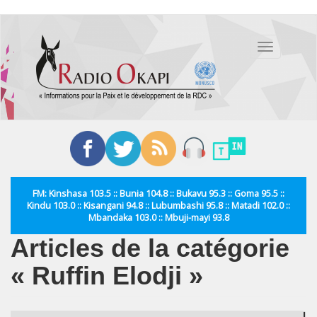
Aller
au
Toggle
contenu
navigation
principal
FM: Kinshasa 103.5 :: Bunia 104.8 :: Bukavu 95.3 :: Goma 95.5 ::
Kindu 103.0 :: Kisangani 94.8 :: Lubumbashi 95.8 :: Matadi 102.0 ::
Mbandaka 103.0 :: Mbuji-mayi 93.8
Articles de la catégorie
« Ruffin Elodji »