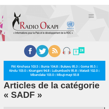
Aller
au
Toggle
contenu
navigation
principal
FM: Kinshasa 103.5 :: Bunia 104.8 :: Bukavu 95.3 :: Goma 95.5 ::
Kindu 103.0 :: Kisangani 94.8 :: Lubumbashi 95.8 :: Matadi 102.0 ::
Mbandaka 103.0 :: Mbuji-mayi 93.8
Articles de la catégorie
« SADF »