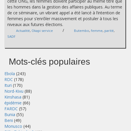
cette ONG, les femmes doivent participer au même titre que
les hommes dans la gestion des affaires publiques. Au terme
de ce séminaire, un vibrant appel a été lancé à l’intention de
femmes pour s’enrôler massivement et postuler à tous les
niveaux aux futures élections.
/
Actualité
,
Okapi service
Butembo
,
femme
,
parité
,
SADF
Mots-clés populaires
Ebola
(243)
RDC
(178)
Ituri
(170)
Nord-Kivu
(88)
Kinshasa
(81)
épidémie
(66)
FARDC
(57)
Bunia
(55)
Beni
(49)
Monusco
(44)