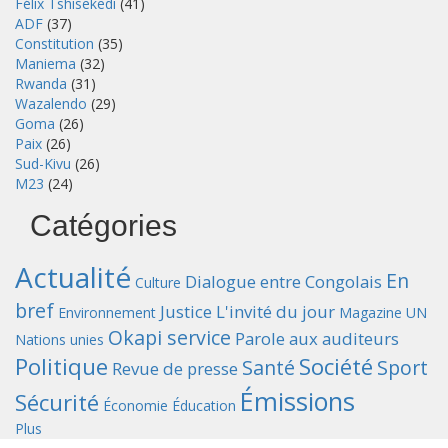
Félix Tshisekedi
(41)
ADF
(37)
Constitution
(35)
Maniema
(32)
Rwanda
(31)
Wazalendo
(29)
Goma
(26)
Paix
(26)
Sud-Kivu
(26)
M23
(24)
Catégories
Actualité
En
Dialogue entre Congolais
Culture
bref
Justice
L'invité du jour
Environnement
Magazine UN
Okapi service
Parole aux auditeurs
Nations unies
Politique
Société
Santé
Sport
Revue de presse
Émissions
Sécurité
Économie
Éducation
Plus