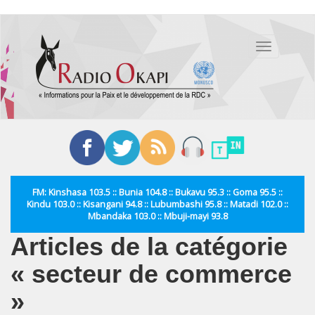
Aller
au
Toggle
contenu
navigation
principal
FM: Kinshasa 103.5 :: Bunia 104.8 :: Bukavu 95.3 :: Goma 95.5 ::
Kindu 103.0 :: Kisangani 94.8 :: Lubumbashi 95.8 :: Matadi 102.0 ::
Mbandaka 103.0 :: Mbuji-mayi 93.8
Articles de la catégorie
« secteur de commerce
»