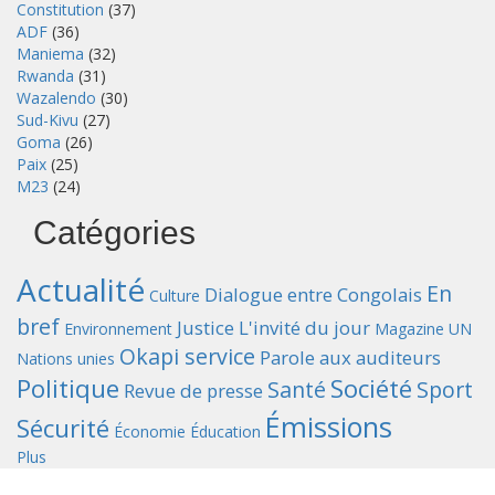
Constitution
(37)
ADF
(36)
Maniema
(32)
Rwanda
(31)
Wazalendo
(30)
Sud-Kivu
(27)
Goma
(26)
Paix
(25)
M23
(24)
Catégories
Actualité
En
Dialogue entre Congolais
Culture
bref
Justice
L'invité du jour
Environnement
Magazine UN
Okapi service
Parole aux auditeurs
Nations unies
Politique
Société
Santé
Sport
Revue de presse
Émissions
Sécurité
Économie
Éducation
Plus