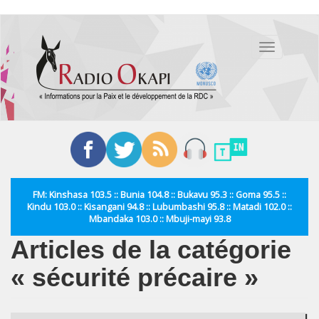
Aller
au
Toggle
contenu
navigation
principal
FM: Kinshasa 103.5 :: Bunia 104.8 :: Bukavu 95.3 :: Goma 95.5 ::
Kindu 103.0 :: Kisangani 94.8 :: Lubumbashi 95.8 :: Matadi 102.0 ::
Mbandaka 103.0 :: Mbuji-mayi 93.8
Articles de la catégorie
« sécurité précaire »