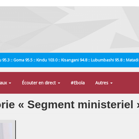
 95.3 :: Goma 95.5 :: Kindu 103.0 :: Kisangani 94.8 :: Lubumbashi 95.8 :: Matad
naux
Écouter en direct
#Ebola
Autres
orie « Segment ministeriel 