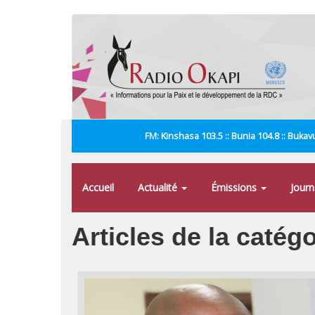
Aller
au
contenu
principal
FM: Kinshasa 103.5 :: Bunia 104.8 :: Bukavu
Accueil
Actualité
Émissions
Jour
Articles de la catég