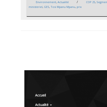
/
Environnement
,
Actualité
COP 25
,
Segmen
ministeriel
,
GES
,
Tosi Mpanu Mpanu
,
prix
Accueil
Actualité