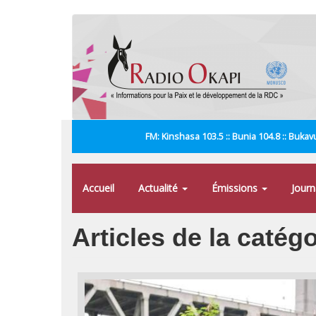
Aller
au
contenu
principal
FM: Kinshasa 103.5 :: Bunia 104.8 :: Bukavu
Accueil
Actualité
Émissions
Jour
Articles de la catég