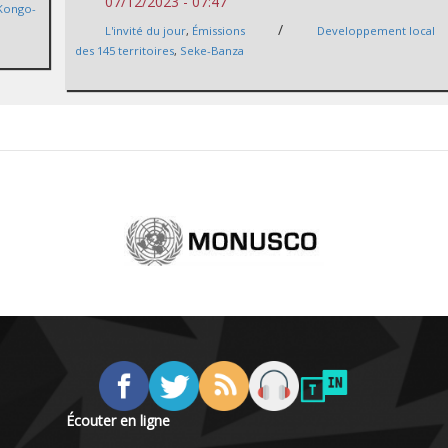
07/12/2023 - 07:47
Kongo-
/
L'invité du jour
,
Émissions
Developpement local
des 145 territoires
,
Seke-Banza
Écouter en ligne