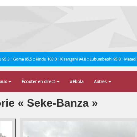
 95.3 :: Goma 95.5 :: Kindu 103.0 :: Kisangani 94.8 :: Lubumbashi 95.8 :: Matad
naux
Écouter en direct
#Ebola
Autres
orie « Seke-Banza »