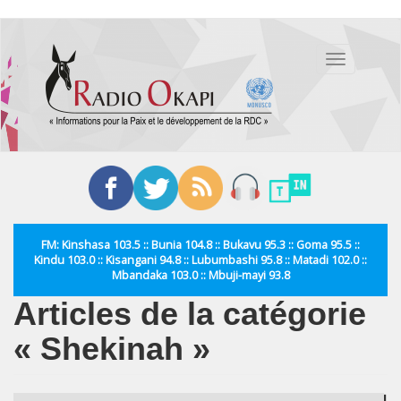
Aller
au
Toggle
contenu
navigation
principal
FM: Kinshasa 103.5 :: Bunia 104.8 :: Bukavu 95.3 :: Goma 95.5 ::
Kindu 103.0 :: Kisangani 94.8 :: Lubumbashi 95.8 :: Matadi 102.0 ::
Mbandaka 103.0 :: Mbuji-mayi 93.8
Articles de la catégorie
« Shekinah »