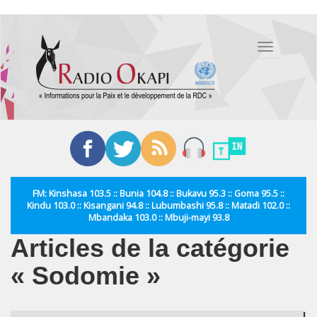
Aller
au
Toggle
contenu
navigation
principal
FM: Kinshasa 103.5 :: Bunia 104.8 :: Bukavu 95.3 :: Goma 95.5 ::
Kindu 103.0 :: Kisangani 94.8 :: Lubumbashi 95.8 :: Matadi 102.0 ::
Mbandaka 103.0 :: Mbuji-mayi 93.8
Articles de la catégorie
« Sodomie »