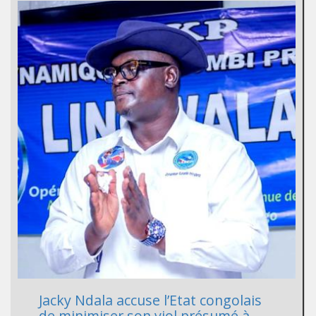
Jacky Ndala accuse l’Etat congolais
de minimiser son viol présumé à