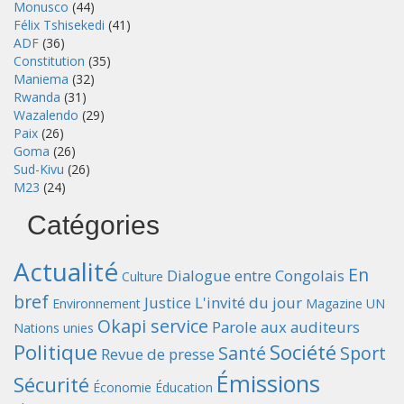
Monusco
(44)
Félix Tshisekedi
(41)
ADF
(36)
Constitution
(35)
Maniema
(32)
Rwanda
(31)
Wazalendo
(29)
Paix
(26)
Goma
(26)
Sud-Kivu
(26)
M23
(24)
Catégories
Actualité
En
Dialogue entre Congolais
Culture
bref
Justice
L'invité du jour
Environnement
Magazine UN
Okapi service
Parole aux auditeurs
Nations unies
Politique
Société
Santé
Sport
Revue de presse
Émissions
Sécurité
Économie
Éducation