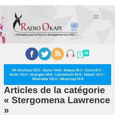
Aller
au
Toggle
contenu
navigation
principal
FM: Kinshasa 103.5 :: Bunia 104.8 :: Bukavu 95.3 :: Goma 95.5 ::
Kindu 103.0 :: Kisangani 94.8 :: Lubumbashi 95.8 :: Matadi 102.0 ::
Mbandaka 103.0 :: Mbuji-mayi 93.8
Articles de la catégorie
« Stergomena Lawrence
»