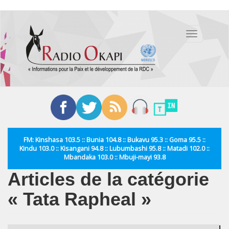
Aller
au
Toggle
contenu
navigation
principal
FM: Kinshasa 103.5 :: Bunia 104.8 :: Bukavu 95.3 :: Goma 95.5 ::
Kindu 103.0 :: Kisangani 94.8 :: Lubumbashi 95.8 :: Matadi 102.0 ::
Mbandaka 103.0 :: Mbuji-mayi 93.8
Articles de la catégorie
« Tata Rapheal »