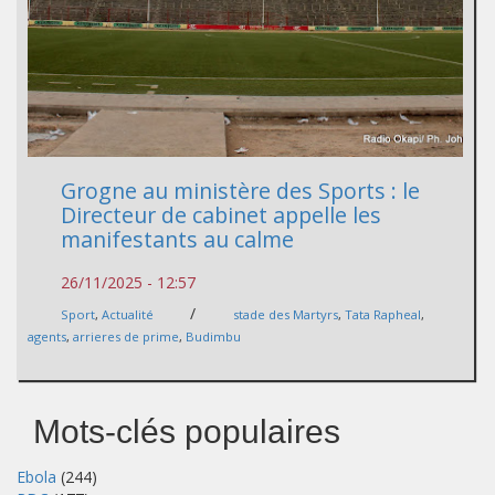
Grogne au ministère des Sports : le
Directeur de cabinet appelle les
manifestants au calme
26/11/2025 - 12:57
/
Sport
,
Actualité
stade des Martyrs
,
Tata Rapheal
,
agents
,
arrieres de prime
,
Budimbu
Mots-clés populaires
Ebola
(244)