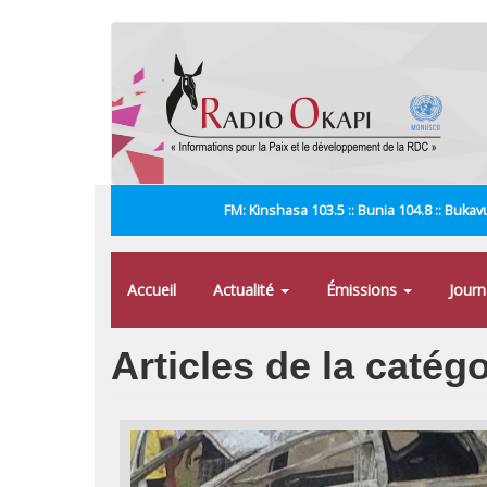
Aller
au
contenu
principal
FM: Kinshasa 103.5 :: Bunia 104.8 :: Bukavu
Accueil
Actualité
Émissions
Jour
Articles de la catég