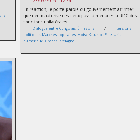
23/05/2016 - 12:24
En réaction, le porte-parole du gouvernement affirmer
que rien n'autorise ces deux pays à menacer la RDC des
ons
sanctions unilatérales.
/
Dialogue entre Congolais
,
Émissions
tensions
politiques
,
Marches populaires
,
Moise Katumbi
,
Etats-Unis
d'Amérique
,
Grande Bretagne