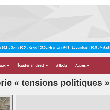
 95.3 :: Goma 95.5 :: Kindu 103.0 :: Kisangani 94.8 :: Lubumbashi 95.8 :: Matad
naux
Écouter en direct
#Ebola
Autres
orie « tensions politiques »