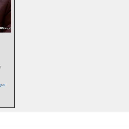
s
ogue