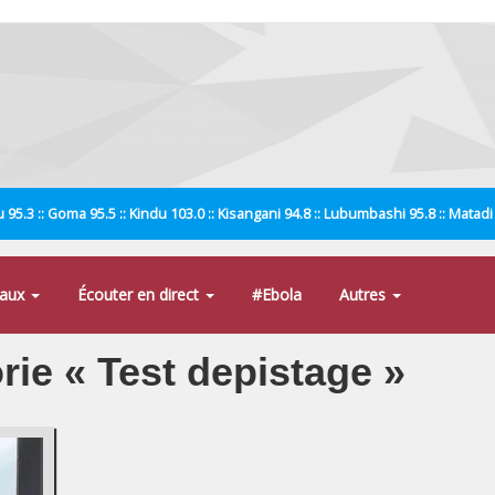
 95.3 :: Goma 95.5 :: Kindu 103.0 :: Kisangani 94.8 :: Lubumbashi 95.8 :: Matad
naux
Écouter en direct
#Ebola
Autres
orie « Test depistage »