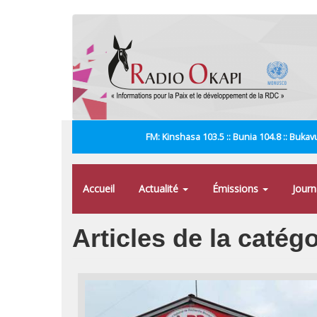
Aller
au
contenu
principal
FM: Kinshasa 103.5 :: Bunia 104.8 :: Bukavu
Accueil
Actualité
Émissions
Jour
Articles de la catég