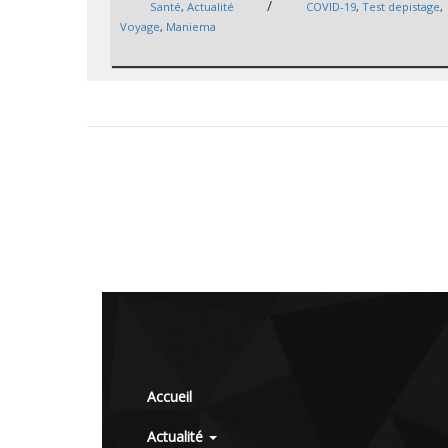
/
Santé
,
Actualité
COVID-19
,
Test depistage
,
Voyage
,
Maniema
Accueil
Actualité