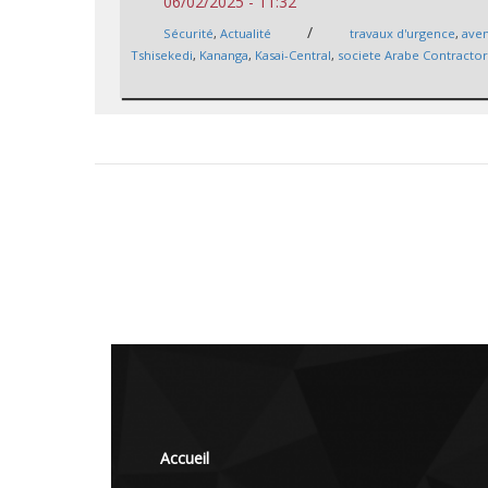
06/02/2025 - 11:32
/
Sécurité
,
Actualité
travaux d'urgence
,
ave
Tshisekedi
,
Kananga
,
Kasai-Central
,
societe Arabe Contracto
Accueil