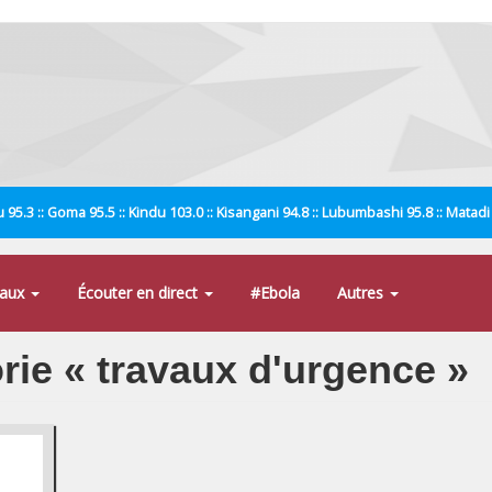
 95.3 :: Goma 95.5 :: Kindu 103.0 :: Kisangani 94.8 :: Lubumbashi 95.8 :: Matad
naux
Écouter en direct
#Ebola
Autres
orie « travaux d'urgence »