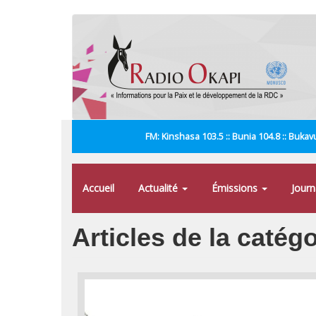
Aller
au
contenu
principal
FM: Kinshasa 103.5 :: Bunia 104.8 :: Bukavu
Accueil
Actualité
Émissions
Jour
Articles de la catég