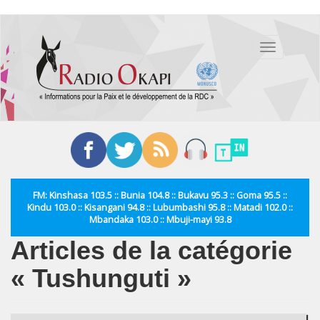
Aller
au
Toggle
contenu
navigation
principal
FM: Kinshasa 103.5 :: Bunia 104.8 :: Bukavu 95.3 :: Goma 95.5 ::
Kindu 103.0 :: Kisangani 94.8 :: Lubumbashi 95.8 :: Matadi 102.0 ::
Mbandaka 103.0 :: Mbuji-mayi 93.8
Articles de la catégorie
« Tushunguti »