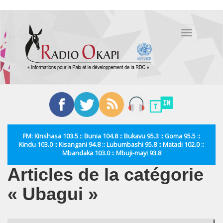
Aller
au
Toggle
contenu
navigation
principal
FM: Kinshasa 103.5 :: Bunia 104.8 :: Bukavu 95.3 :: Goma 95.5 ::
Kindu 103.0 :: Kisangani 94.8 :: Lubumbashi 95.8 :: Matadi 102.0 ::
Mbandaka 103.0 :: Mbuji-mayi 93.8
Articles de la catégorie
« Ubagui »